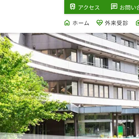
train
chat
アクセス
お問い
home
ecg_heart
home_h
ホーム
外来受診