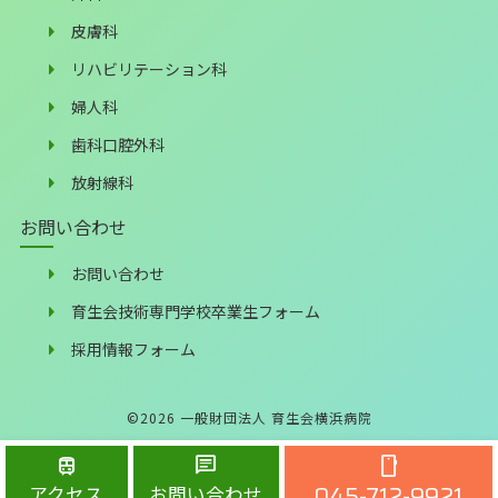
皮膚科
リハビリテーション科
婦人科
歯科口腔外科
放射線科
お問い合わせ
お問い合わせ
育生会技術専門学校卒業生フォーム
採用情報フォーム
©
2026
一般財団法人 育生会横浜病院
train
chat
smartphone
045-712-9921
アクセス
お問い合わせ