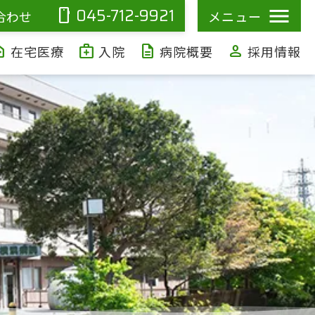
045-712-9921
smartphone
合わせ
メニュー
ealth
medical_services
description
person
在宅医療
入院
病院概要
採用情報