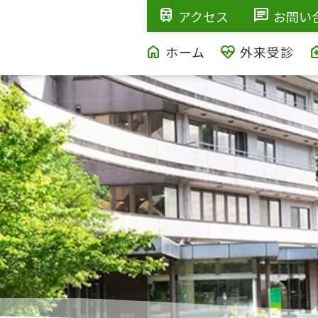
train
chat
アクセス
お問い
home
ecg_heart
home_h
ホーム
外来受診