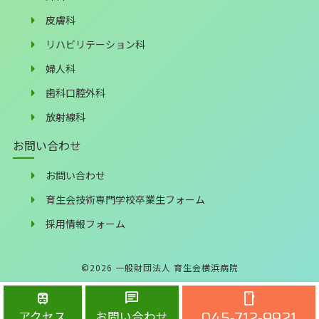
皮膚科
リハビリテーション科
婦人科
歯科口腔外科
放射線科
お問い合わせ
お問い合わせ
育生会技術専門学校卒業生フォーム
採用情報フォーム
©
2026
一般財団法人 育生会横浜病院
train
chat
smartphone
045-712-9921
アクセス
お問い合わせ