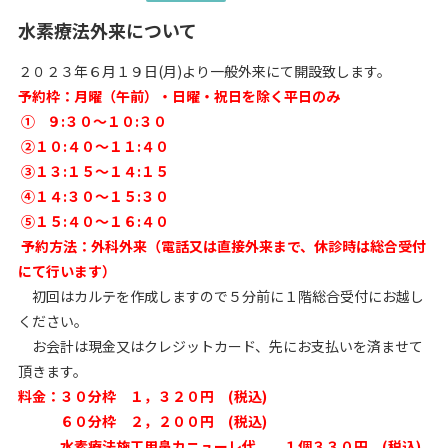
水素療法外来について
２０２３年６月１９日(月)より一般外来にて開設致します。
予約枠：月曜（午前）・日曜・祝日を除く平日のみ
① ９:３０～１０:３０
②１０:４０～１１:４０
③１３:１５～１４:１５
④１４:３０～１５:３０
⑤１５:４０～１６:４０
予約方法：外科外来（電話又は直接外来まで、休診時は総合受付
にて行います）
初回はカルテを作成しますので５分前に１階総合受付にお越し
ください。
お会計は現金又はクレジットカード、先にお支払いを済ませて
頂きます。
料金：３０分枠 １，３２０円 (税込)
６０分枠 ２，２００円 (税込)
水素療法施工用鼻カニューレ代 １個３３０円 (税込)