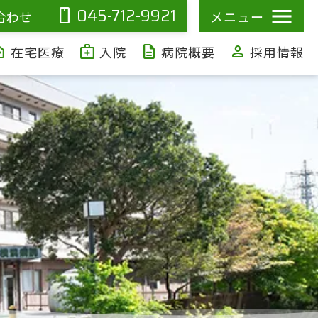
045-712-9921
smartphone
合わせ
メニュー
ealth
medical_services
description
person
在宅医療
入院
病院概要
採用情報