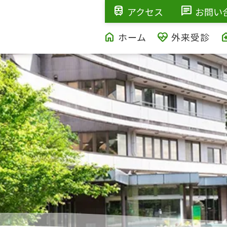
train
chat
アクセス
お問い
home
ecg_heart
home_h
ホーム
外来受診