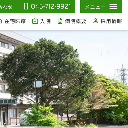
045-712-9921
smartphone
合わせ
メニュー
ealth
medical_services
description
person
在宅医療
入院
病院概要
採用情報