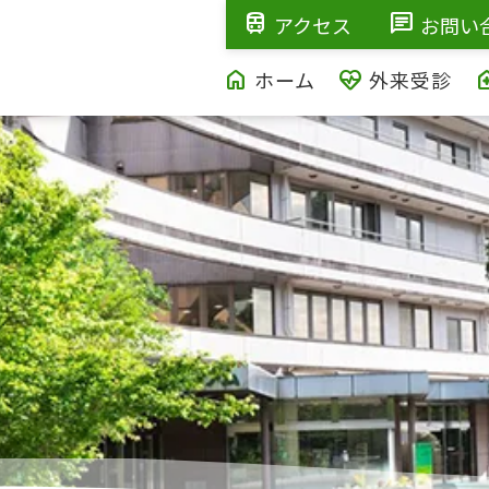
train
chat
アクセス
お問い
home
ecg_heart
home_h
ホーム
外来受診