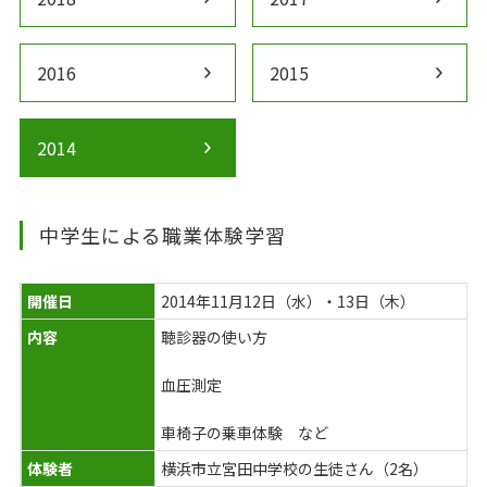
2016
chevron_right
2015
chevron_right
2014
chevron_right
中学生による職業体験学習
開催日
2014年11月12日（水）・13日（木）
内容
聴診器の使い方
血圧測定
車椅子の乗車体験 など
体験者
横浜市立宮田中学校の生徒さん（2名）