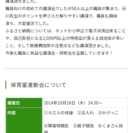
講演頂きました。
職員向けの初めての講演会でしたが50人以上の職員が集まり、石
川先生のポイントを押さえた解りやすい講演で、職員も興味
津々、大変盛況でした。
ふるさと納税については、ネットから申込で電子決済出来ること
や、自己負担となる2,000円以上の特産品が貰える自治体が多い
こと、そして医療費控除の注意点なども講演頂きました。
今後も職員に有益な講演会・研修会を企画していきます！
保育室運動会について
開催日
2014年10月16日（木）14:30～
内容
①カエルの体操 ②玉入れ ③かけっこ
④障害物競走 ⑤親子競技 ⑥くまさん体
操