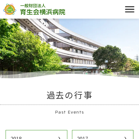
過去の行事
Past Events
2018
chevron_right
2017
chevron_right