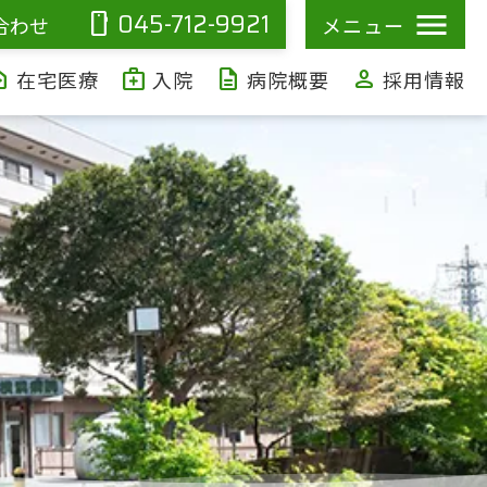
045-712-9921
smartphone
合わせ
メニュー
ealth
medical_services
description
person
在宅医療
入院
病院概要
採用情報