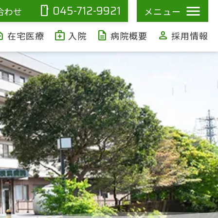
045-712-9921
smartphone
合わせ
メニュー
ealth
medical_services
description
person
在宅医療
入院
病院概要
採用情報