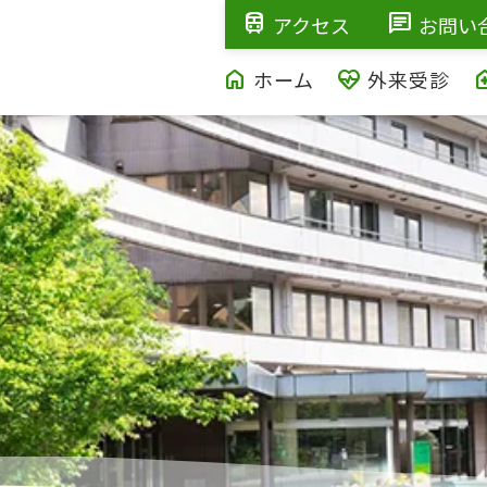
train
chat
アクセス
お問い
home
ecg_heart
home_h
ホーム
外来受診