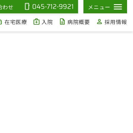
045-712-9921
smartphone
合わせ
メニュー
ealth
medical_services
description
person
在宅医療
入院
病院概要
採用情報