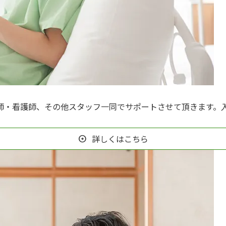
師・看護師、その他スタッフ一同でサポートさせて頂きます。
詳しくはこちら
arrow_circle_right