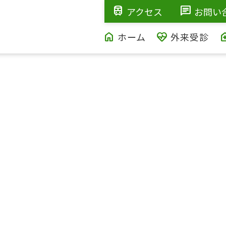
train
chat
アクセス
お問い
home
ecg_heart
home_h
ホーム
外来受診