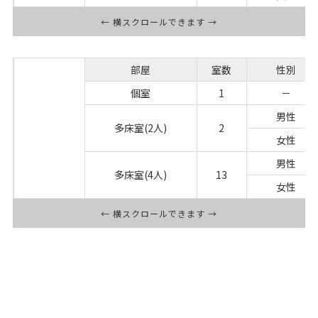
← 横スクロールできます →
部屋
室数
性別
個室
1
－
2F
男性
療養病床
多床室(2人)
2
女性
(57床)
男性
多床室(4人)
13
女性
← 横スクロールできます →