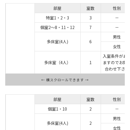
部屋
室数
性別
特室1・2・3
3
－
個室2～8・11・12
7
－
3F
地域包括
男性
ケア病床
多床室(4人)
6
女性
(39床)
入室条件があ
多床室（4人）
1
ますのでお問
合わせ下さい
← 横スクロールできます →
部屋
室数
性別
3F
個室1・10
2
－
一般病床
男性
(10床)
多床室(4人)
2
女性