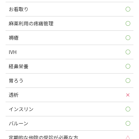
お看取り
○
麻薬利用の疼痛管理
○
褥瘡
○
IVH
○
経鼻栄養
○
胃ろう
○
透析
×
インスリン
○
バルーン
○
定期的な他院の受診が必要な方
△