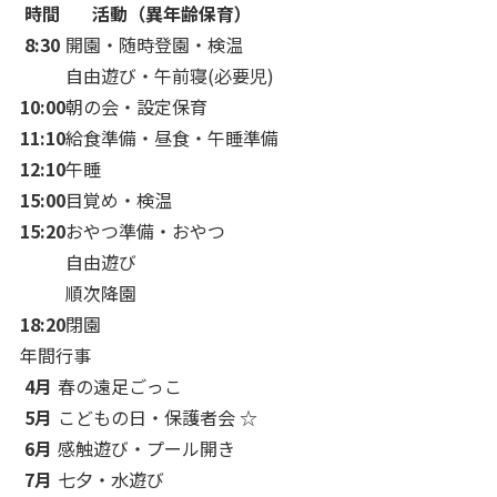
時間
活動（異年齢保育）
8:30
開園・随時登園・検温
自由遊び・午前寝(必要児)
10:00
朝の会・設定保育
11:10
給食準備・昼食・午睡準備
12:10
午睡
15:00
目覚め・検温
15:20
おやつ準備・おやつ
自由遊び
順次降園
18:20
閉園
年間行事
4月
春の遠足ごっこ
5月
こどもの日・保護者会 ☆
6月
感触遊び・プール開き
7月
七夕・水遊び