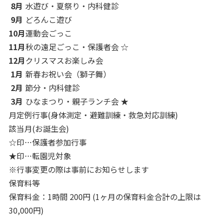
8月
水遊び・夏祭り・内科健診
9月
どろんこ遊び
10月
運動会ごっこ
11月
秋の遠足ごっこ・保護者会 ☆
12月
クリスマスお楽しみ会
1月
新春お祝い会（獅子舞）
2月
節分・内科健診
3月
ひなまつり・親子ランチ会 ★
月定例行事(身体測定・避難訓練・救急対応訓練)
該当月(お誕生会)
☆印…保護者参加行事
★印…転園児対象
※行事変更の際は事前にお知らせします
保育料等
保育料金：1時間 200円 (1ヶ月の保育料金合計の上限は
30,000円)