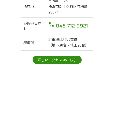
〒240-0025
所在地
横浜市保土ケ谷区狩場町
200-7
お問い合わ
045-712-9921
せ
駐車場は50台完備
駐車場
（地下30台・地上20台）
詳しいアクセスはこちら