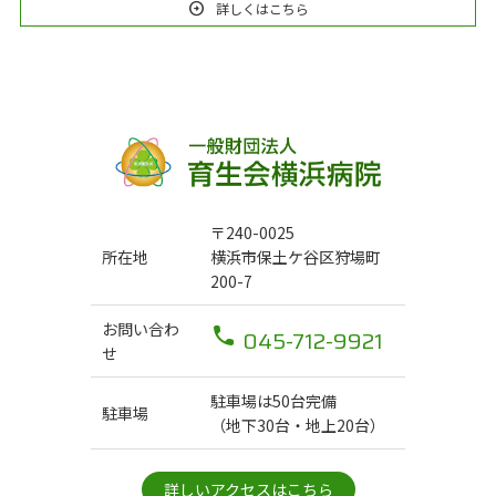
arrow_circle_right
詳しくはこちら
〒240-0025
所在地
横浜市保土ケ谷区狩場町
200-7
お問い合わ
045-712-9921
せ
駐車場は50台完備
駐車場
（地下30台・地上20台）
詳しいアクセスはこちら