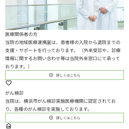
医療関係者の方
当院の地域医療連携室は、患者様の入院から退院までの
支援・サポートを行っております。 （外来受診や、診療
情報に関するお問い合わせ等は当院外来窓口にて承って
おります。）
arrow_circle_right
詳しくはこちら
favorite
がん検診
当院は、横浜市がん検診実施医療機関に認定されてお
り、各種のがん検診を実施しております。
arrow_circle_right
詳しくはこちら
night_shelter