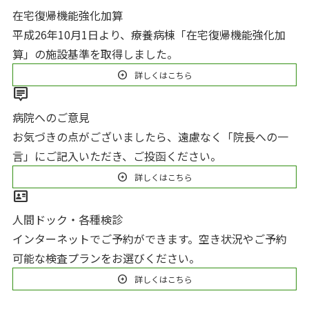
在宅復帰機能強化加算
平成26年10月1日より、療養病棟「在宅復帰機能強化加
算」の施設基準を取得しました。
arrow_circle_right
詳しくはこちら
tooltip_2
病院へのご意見
お気づきの点がございましたら、遠慮なく「院長への一
言」にご記入いただき、ご投函ください。
arrow_circle_right
詳しくはこちら
id_card
人間ドック・各種検診
インターネットでご予約ができます。空き状況やご予約
可能な検査プランをお選びください。
arrow_circle_right
詳しくはこちら