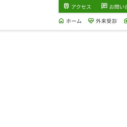
train
chat
アクセス
お問い
home
ecg_heart
home_h
ホーム
外来受診