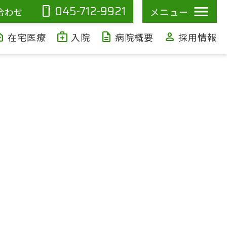
045-712-9921
smartphone
合わせ
メニュー
ealth
medical_services
description
person
在宅医療
入院
病院概要
採用情報