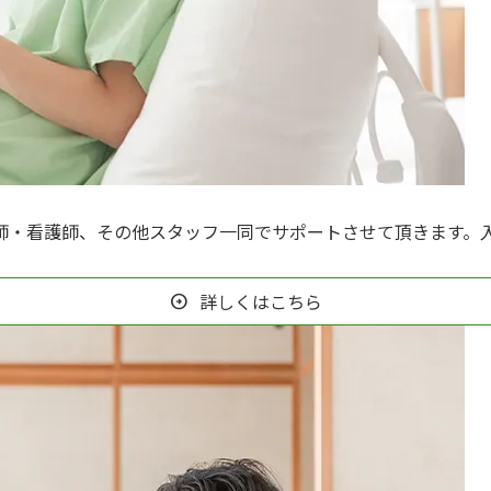
師・看護師、その他スタッフ一同でサポートさせて頂きます。
詳しくはこちら
arrow_circle_right